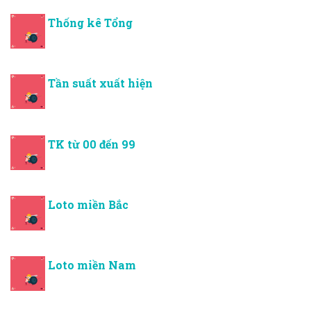
Thống kê Tổng
Tần suất xuất hiện
TK từ 00 đến 99
Loto miền Bắc
Loto miền Nam