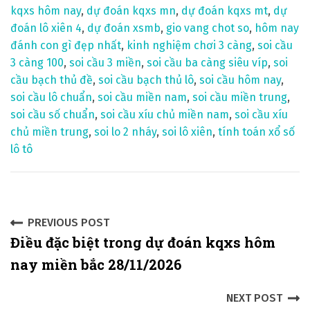
kqxs hôm nay
,
dự đoán kqxs mn
,
dự đoán kqxs mt
,
dự
đoán lô xiên 4
,
dự đoán xsmb
,
gio vang chot so
,
hôm nay
đánh con gì đẹp nhất
,
kinh nghiệm chơi 3 càng
,
soi cầu
3 càng 100
,
soi cầu 3 miền
,
soi cầu ba càng siêu víp
,
soi
cầu bạch thủ đề
,
soi cầu bạch thủ lô
,
soi cầu hôm nay
,
soi cầu lô chuẩn
,
soi cầu miền nam
,
soi cầu miền trung
,
soi cầu số chuẩn
,
soi cầu xíu chủ miền nam
,
soi cầu xíu
chủ miền trung
,
soi lo 2 nháy
,
soi lô xiên
,
tính toán xổ số
lô tô
P
PREVIOUS POST
Điều đặc biệt trong dự đoán kqxs hôm
o
nay miền bắc 28/11/2026
s
NEXT POST
t