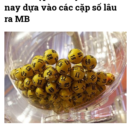
nay dựa vào các cặp số lâu
ra MB