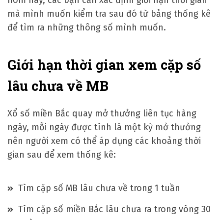
mà mình muốn kiểm tra sau đó từ bảng thống kê
để tìm ra những thông số mình muốn.
Giới hạn thời gian xem cặp số
lâu chưa về MB
Xổ số miền Bắc quay mở thưởng liên tục hàng
ngày, mỗi ngày được tính là một kỳ mở thưởng
nên người xem có thể áp dụng các khoảng thời
gian sau để xem thống kê:
Tìm cặp số MB lâu chưa về trong 1 tuần
Tìm cặp số miền Bắc lâu chưa ra trong vòng 30