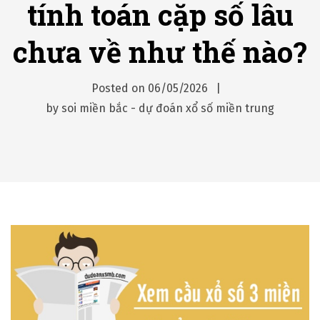
tính toán cặp số lâu
chưa về như thế nào?
Posted on
06/05/2026
by
soi miền bắc - dự đoán xổ số miền trung