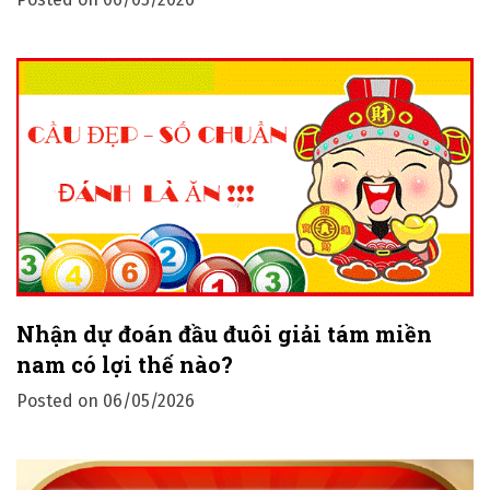
Nhận dự đoán đầu đuôi giải tám miền
nam có lợi thế nào?
Posted on
06/05/2026