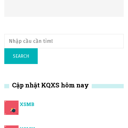
SEARCH
Cập nhật KQXS hôm nay
XSMB