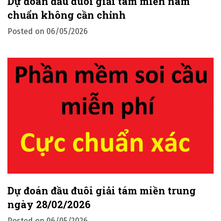
Dự đoán đầu đuôi giải tám miền nam
chuẩn không cần chỉnh
Posted on
06/05/2026
Dự đoán đầu đuôi giải tám miền trung
ngày 28/02/2026
Posted on
06/05/2026