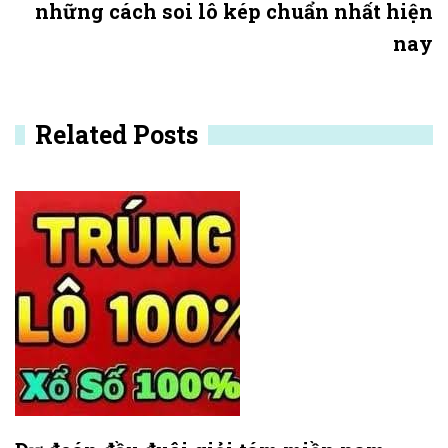
những cách soi lô kép chuẩn nhất hiện
n
nay
a
v
Related Posts
i
g
a
t
i
o
n