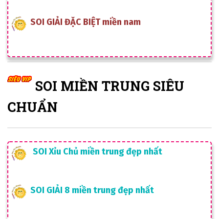
SOI GIẢI ĐẶC BIỆT miền nam
SOI MIỀN TRUNG SIÊU
CHUẨN
SOI Xỉu Chủ miền trung đẹp nhất
SOI GIẢI 8 miền trung đẹp nhất