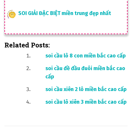
SOI GIẢI ĐẶC BIỆT miền trung đẹp nhất
Related Posts:
soi cầu lô 8 con miền bắc cao cấp
soi cầu đề đầu đuôi miền bắc cao
cấp
soi cầu xiên 2 lô miền bắc cao cấp
soi cầu lô xiên 3 miền bắc cao cấp