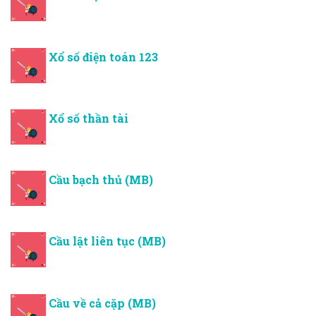
Xổ số điện toán 123
Xổ số thần tài
Cầu bạch thủ (MB)
Cầu lật liên tục (MB)
Cầu về cả cặp (MB)