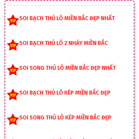
SOI BẠCH THỦ LÔ MIỀN BẮC ĐẸP NHẤT
SOI BẠCH THỦ LÔ 2 NHÁY MIỀN BẮC
SOI SONG THỦ LÔ MIỀN BẮC ĐẸP NHẤT
SOI BẠCH THỦ LÔ KÉP MIỀN BẮC ĐẸP
SOI SONG THỦ LÔ KÉP MIỀN BẮC ĐẸP