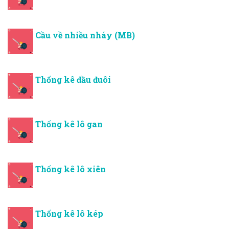
Cầu về nhiều nháy (MB)
Thống kê đầu đuôi
Thống kê lô gan
Thống kê lô xiên
Thống kê lô kép