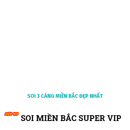
SOI 3 CÀNG MIỀN BẮC ĐẸP NHẤT
SOI MIỀN BẮC SUPER VIP