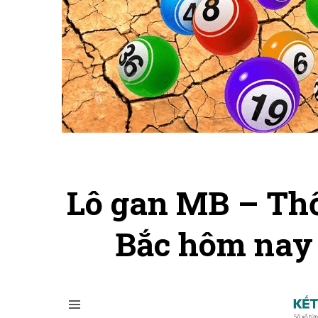
Lô gan MB – Thố
Bắc hôm nay 