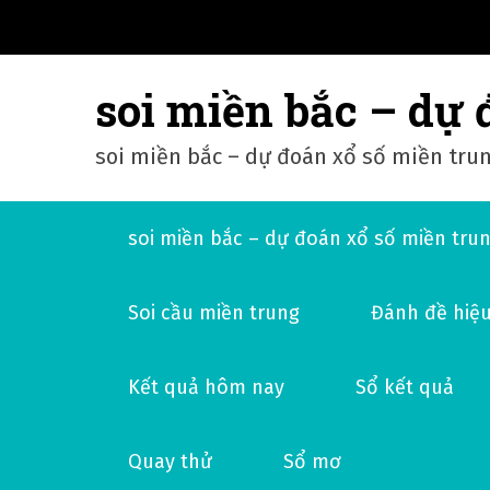
S
k
i
soi miền bắc – dự 
p
t
soi miền bắc – dự đoán xổ số miền tru
o
c
o
soi miền bắc – dự đoán xổ số miền tru
n
t
Soi cầu miền trung
Đánh đề hiệ
e
n
t
Kết quả hôm nay
Sổ kết quả
Quay thử
Sổ mơ