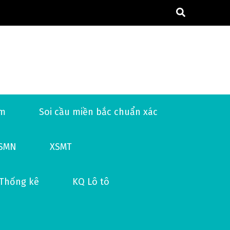
am
Soi cầu miền bắc chuẩn xác
SMN
XSMT
Thống kê
KQ Lô tô