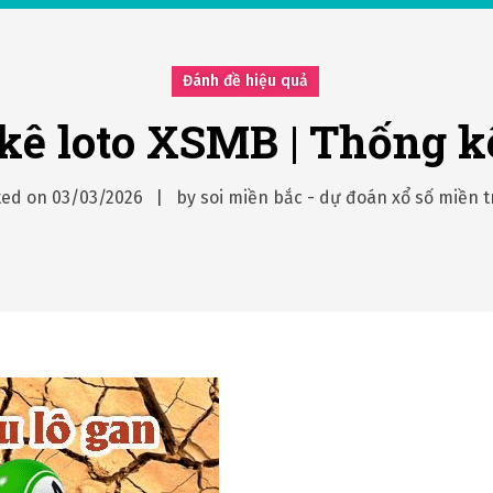
Đánh đề hiệu quả
kê loto XSMB | Thống kê
ted on
03/03/2026
by
soi miền bắc - dự đoán xổ số miền 