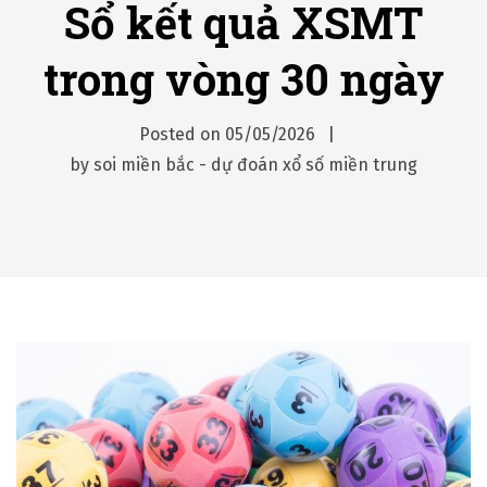
Sổ kết quả XSMT
trong vòng 30 ngày
Posted on
05/05/2026
by
soi miền bắc - dự đoán xổ số miền trung