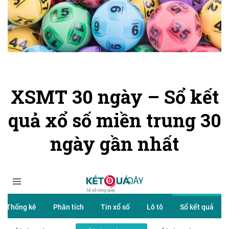
XSMT 30 ngày – Sổ kết
quả xổ số miền trung 30
ngày gần nhất