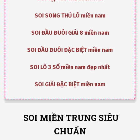
SOI SONG THỦ LÔ miền nam
SOI ĐẦU ĐUÔI GIẢI 8 miền nam
SOI ĐẦU ĐUÔI ĐẶC BIỆT miền nam
SOI LÔ 3 SỐ miền nam đẹp nhất
SOI GIẢI ĐẶC BIỆT miền nam
SOI MIỀN TRUNG SIÊU
CHUẨN