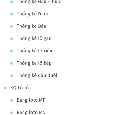
Thống kê Đầu – Đuôi
Thống kê Đuôi
Thống kê Đầu
Thống kê lô gan
Thống kê lô xiên
Thống kê lô kép
Thống kê đầu đuôi
KQ Lô tô
Bảng loto MT
Bảng loto MN