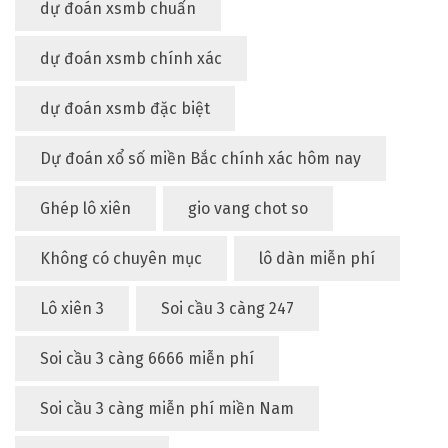
dự đoán xsmb chuẩn
dự đoán xsmb chính xác
dự đoán xsmb đặc biệt
Dự đoán xổ số miền Bắc chính xác hôm nay
Ghép lô xiên
gio vang chot so
Không có chuyên mục
lô dàn miễn phí
Lô xiên 3
Soi cầu 3 càng 247
Soi cầu 3 càng 6666 miễn phí
Soi cầu 3 càng miễn phí miền Nam