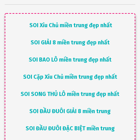
SOI Xỉu Chủ miền trung đẹp nhất
SOI GIẢI 8 miền trung đẹp nhất
SOI BAO LÔ miền trung đẹp nhất
SOI Cặp Xỉu Chủ miền trung đẹp nhất
SOI SONG THỦ LÔ miền trung đẹp nhất
SOI ĐẦU ĐUÔI GIẢI 8 miền trung
SOI ĐẦU ĐUÔI ĐẶC BIỆT miền trung