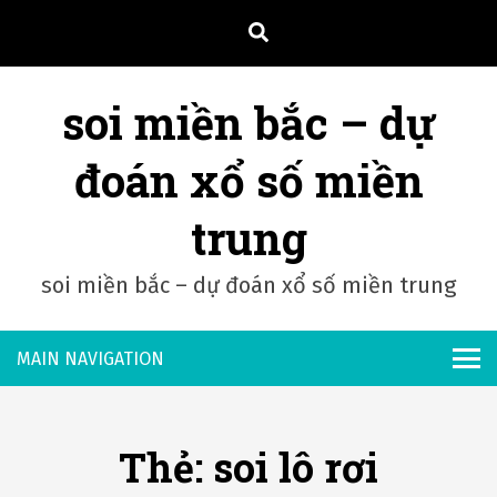
S
k
i
soi miền bắc – dự
p
t
đoán xổ số miền
o
c
trung
o
n
soi miền bắc – dự đoán xổ số miền trung
t
e
n
t
Thẻ:
soi lô rơi