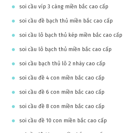
soi cầu víp 3 càng miền bắc cao cấp
soi cầu đề bạch thủ miền bắc cao cấp
soi cầu lô bạch thủ kép miền bắc cao cấp
soi cầu lô bạch thủ miền bắc cao cấp
soi cầu bạch thủ lô 2 nháy cao cấp
soi cầu đề 4 con miền bắc cao cấp
soi cầu đề 6 con miền bắc cao cấp
soi cầu đề 8 con miền bắc cao cấp
soi cầu đề 10 con miền bắc cao cấp