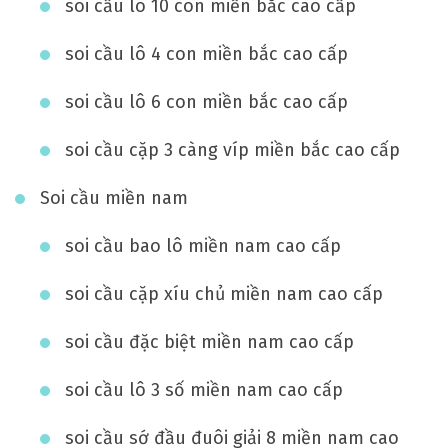
soi cầu lô 10 con miền bắc cao cấp
soi cầu lô 4 con miền bắc cao cấp
soi cầu lô 6 con miền bắc cao cấp
soi cầu cặp 3 càng víp miền bắc cao cấp
Soi cầu miền nam
soi cầu bao lô miền nam cao cấp
soi cầu cặp xíu chủ miền nam cao cấp
soi cầu đặc biệt miền nam cao cấp
soi cầu lô 3 số miền nam cao cấp
soi cầu sớ đầu đuôi giải 8 miền nam cao