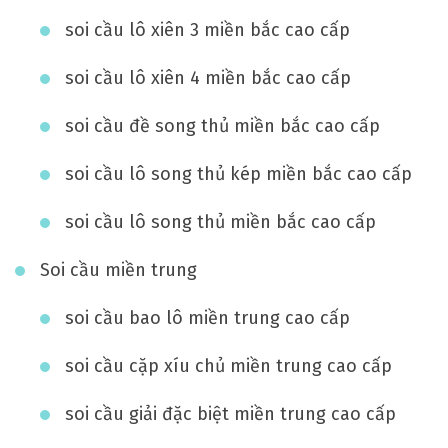
soi cầu lô xiên 3 miền bắc cao cấp
soi cầu lô xiên 4 miền bắc cao cấp
soi cầu đề song thủ miền bắc cao cấp
soi cầu lô song thủ kép miền bắc cao cấp
soi cầu lô song thủ miền bắc cao cấp
Soi cầu miền trung
soi cầu bao lô miền trung cao cấp
soi cầu cặp xíu chủ miền trung cao cấp
soi cầu giải đặc biệt miền trung cao cấp