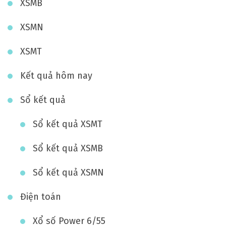
XSMB
XSMN
XSMT
Kết quả hôm nay
Sổ kết quả
Sổ kết quả XSMT
Sổ kết quả XSMB
Sổ kết quả XSMN
Điện toán
Xổ số Power 6/55