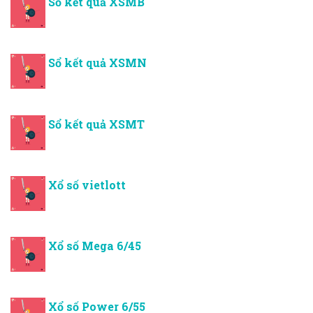
Sổ kết quả XSMB
ấ
t
–
Sổ kết quả XSMN
đ
á
n
Sổ kết quả XSMT
h
đ
ề
Xổ số vietlott
s
ố
m
Xổ số Mega 6/45
ấ
y
t
Xổ số Power 6/55
h